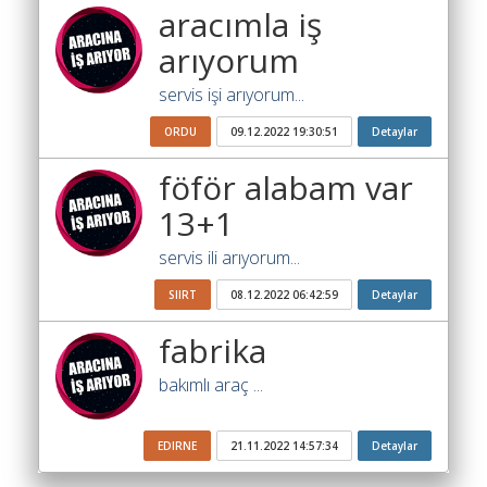
Katsayısı
aracımla iş
Bul
arıyorum
Ajandam
servis işi arıyorum...
Hakkımızda
ORDU
09.12.2022 19:30:51
Detaylar
İletişim
föför alabam var
13+1
servis ili arıyorum...
SIIRT
08.12.2022 06:42:59
Detaylar
fabrika
bakımlı araç ...
EDIRNE
21.11.2022 14:57:34
Detaylar