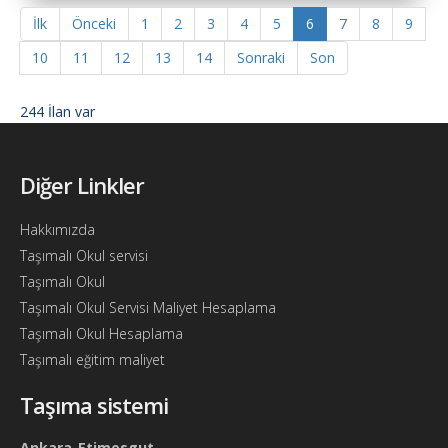
İlk
Önceki
1
2
3
4
5
6
7
8
9
10
11
12
13
14
Sonraki
Son
244 İlan var
Diğer Linkler
Hakkımızda
Taşımalı Okul servisi
Taşımalı Okul
Taşımalı Okul Servisi Maliyet Hesaplama
Taşımalı Okul Hesaplama
Taşımalı eğitim maliyet
Taşıma sistemi
Ankara-Etimesgut