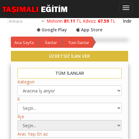
Toggl
naviga
Motorin
81.11
TL Kdvsiz:
67.59
TL
İndir
Google Play
App Store
Ana Sayfa
İlanlar
Tüm İlanlar
ÜCRETSİZ İLAN VER
Yol
Maliyet
Hesaplama
TÜM İLANLAR
Kategori
Yemek
Maliyet
Hesaplama
İl
Kredili
Yol
İlçe
Maliyet
Hesaplama
Arac Yaşı En az