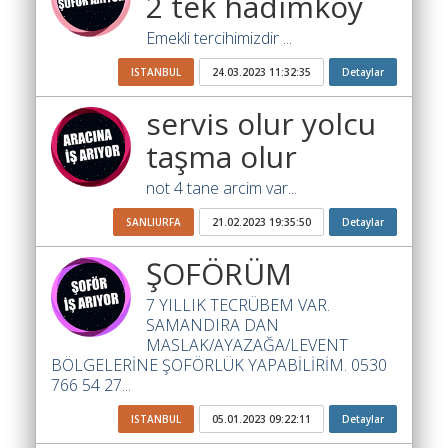
2 tek hadımköy
Ara
Emekli tercihimizdir ...
İlanlar
ISTANBUL
24.03.2023 11:32:35
Detaylar
Söför
Arayanlar
servis olur yolcu
Arac
taşma olur
arayanlar
not 4 tane arcim var...
Soför
SANLIURFA
21.02.2023 19:35:50
Detaylar
olup
iş
ŞOFÖRÜM
arayanlar
7 YILLIK TECRÜBEM VAR.
Aracına
SAMANDIRA DAN
iş
MASLAK/AYAZAĞA/LEVENT
arayanlar
BÖLGELERİNE ŞOFÖRLÜK YAPABİLİRİM. 0530
766 54 27...
Blog
ISTANBUL
05.01.2023 09:22:11
Detaylar
Yol