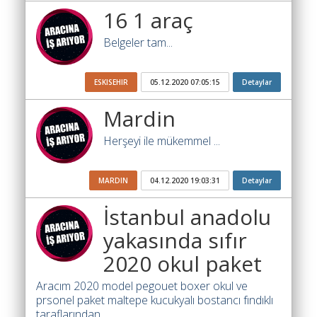
Ara
16 1 araç
İlanlar
Belgeler tam...
Söför
Arayanlar
ESKISEHIR
05.12.2020 07:05:15
Detaylar
Arac
Mardin
arayanlar
Herşeyi ile mükemmel ...
Soför
olup
MARDIN
04.12.2020 19:03:31
Detaylar
iş
arayanlar
İstanbul anadolu
Aracına
yakasında sıfır
iş
2020 okul paket
arayanlar
Aracım 2020 model pegouet boxer okul ve
Blog
prsonel paket maltepe kucukyalı bostancı fındıklı
taraflarından....