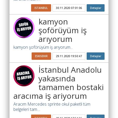
Yol
Katsayısı
ISTANBUL
30.11.2020 07:01:06
Detaylar
Bul
kamyon
Ajandam
şoförüyüm iş
Hakkımızda
arıyorum
İletişim
kamyon şoförüyüm iş arıyorum...
ESKISEHIR
29.11.2020 19:50:47
Detaylar
İstanbul Anadolu
yakasında
tamamen bostaki
aracıma iş ariyorum
Aracım Mercedes sprinte okul paketli tüm
belgeleri tam....