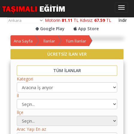
Toggl
naviga
Motorin
81.11
TL Kdvsiz:
67.59
TL
İndir
Google Play
App Store
Ana Sayfa
İlanlar
Tüm İlanlar
ÜCRETSİZ İLAN VER
Yol
Maliyet
TÜM İLANLAR
Hesaplama
Kategori
Yemek
Maliyet
İl
Hesaplama
Kredili
İlçe
Yol
Maliyet
Hesaplama
Arac Yaşı En az