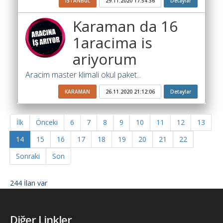
ISTANBUL
29.11.2020 17:54:36
Detaylar
Karaman da 16
1aracima is
ariyorum
Aracim master klimali okul paket...
KARAMAN
26.11.2020 21:12:06
Detaylar
İlk
Önceki
6
7
8
9
10
11
12
13
14
15
16
17
18
19
20
21
22
Sonraki
Son
244 İlan var
Diğer Linkler