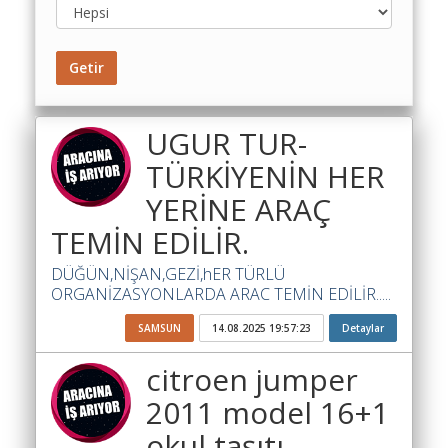
Toplu
Yol
Getir
Maliyet
Hesaplama
Şartname
UGUR TUR-
Karşılaştırma
TÜRKİYENİN HER
Robotu
YERİNE ARAÇ
Masaüstü
TEMİN EDİLİR.
Maliyet
Programı
DÜĞÜN,NİŞAN,GEZİ,hER TÜRLÜ
ORGANİZASYONLARDA ARAC TEMİN EDİLİR.....
Sınır
Değer
SAMSUN
14.08.2025 19:57:23
Detaylar
Hesaplama
citroen jumper
Akaryakıt
2011 model 16+1
Fiyatları
okul taşıtı