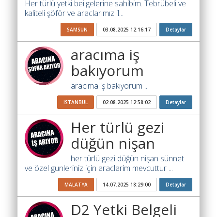
Yol
Her türlü yetki beilgelerine sahibim. Tebrübeli ve
kaliteli şöför ve araclarımız il...
Katsayısı
Bul
SAMSUN
03.08.2025 12:16:17
Detaylar
Ajandam
aracıma iş
Hakkımızda
bakıyorum
İletişim
aracıma iş bakıyorum ...
ISTANBUL
02.08.2025 12:58:02
Detaylar
Her türlü gezi
düğün nişan
her türlü gezi düğün nişan sünnet
ve özel gunleriniz için araclarim mevcuttur ...
MALATYA
14.07.2025 18:29:00
Detaylar
D2 Yetki Belgeli