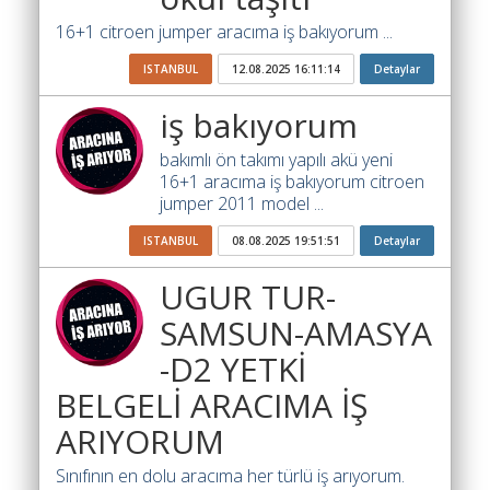
İhale
Ara
16+1 citroen jumper aracıma iş bakıyorum ...
İlanlar
ISTANBUL
12.08.2025 16:11:14
Detaylar
Söför
iş bakıyorum
Arayanlar
bakımlı ön takımı yapılı akü yeni
Arac
16+1 aracıma iş bakıyorum citroen
arayanlar
jumper 2011 model ...
ISTANBUL
08.08.2025 19:51:51
Detaylar
Soför
olup
UGUR TUR-
iş
arayanlar
SAMSUN-AMASYA
-D2 YETKİ
Aracına
iş
BELGELİ ARACIMA İŞ
arayanlar
ARIYORUM
Blog
Sınıfının en dolu aracıma her türlü iş arıyorum.