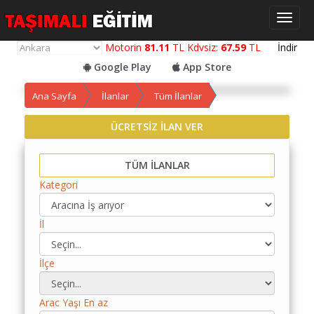
Toggl
naviga
Motorin
81.11
TL Kdvsiz:
67.59
TL
İndir
Google Play
App Store
Ana Sayfa
İlanlar
Tüm İlanlar
ÜCRETSİZ İLAN VER
Yol
Maliyet
TÜM İLANLAR
Hesaplama
Kategori
Yemek
Maliyet
İl
Hesaplama
Kredili
İlçe
Yol
Maliyet
Arac Yaşı En az
Hesaplama