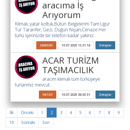
aracıma İş
Arıyorum
Klimalı, yatar koltuk,Bütün Belgelerim Tam.Ugur
Tur Taranfer, Gezi, Düğün Nişan,Cenaze.Her
türlü işerinizde bir telefon kadar yakınız...
SAMSUN
10.07.2025 15:31:16
Detaylar
ACAR TURİZM
TAŞIMACILIK
aracım kılımalı tüm türküyeye
turlarımız mevcut...
HATAY
10.07.2025 06:03:31
Detaylar
İlk
Önceki
1
2
3
4
5
6
7
8
9
10
Sonraki
Son