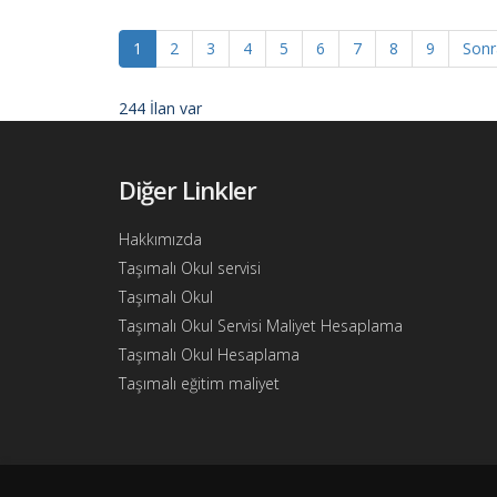
Ajandam
Hakkımızda
1
2
3
4
5
6
7
8
9
Sonr
İletişim
244 İlan var
Diğer Linkler
Hakkımızda
Taşımalı Okul servisi
Taşımalı Okul
Taşımalı Okul Servisi Maliyet Hesaplama
Taşımalı Okul Hesaplama
Taşımalı eğitim maliyet