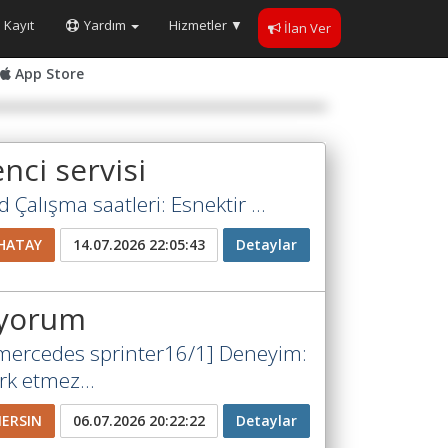
Kayıt
Yardım
Hizmetler
▼
İlan Ver
App Store
nci servisi
 Çalışma saatleri: Esnektir ...
HATAY
14.07.2026 22:05:43
Detaylar
rıyorum
ınmercedes sprinter16/1] Deneyim:
ark etmez...
ERSIN
06.07.2026 20:22:22
Detaylar