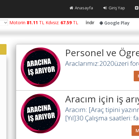
Anasayfa
Giriş Yap
Motorin
81.11
TL Kdvsiz:
67.59
TL
İndir
Google Play
Personel ve Ögre
Araclarımız:2020üzeri ford
Aracım için iş a
Aracım: [Araç tipini yaz
[Yıl]30 Çalışma saatleri: f
M