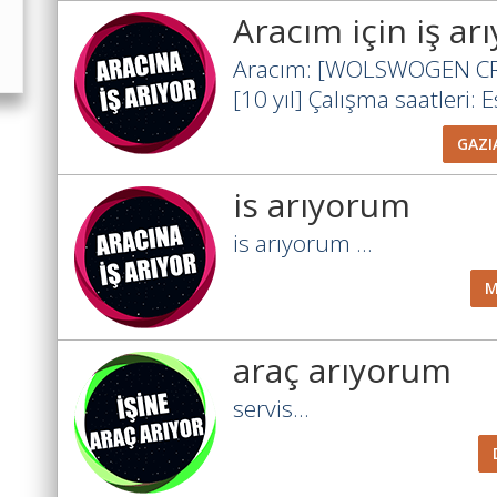
Aracım için iş a
Aracım: [WOLSWOGEN CR
[10 yıl] Çalışma saatleri: E
GAZI
is arıyorum
is arıyorum ...
M
araç arıyorum
servis...