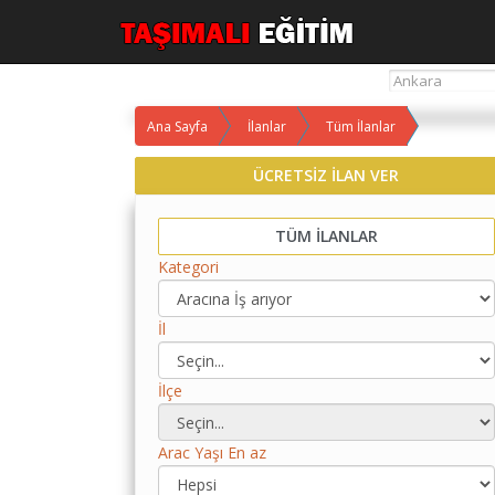
Ana Sayfa
İlanlar
Tüm İlanlar
Yol
Maliyet
ÜCRETSİZ İLAN VER
Hesaplama
TÜM İLANLAR
Yemek
Maliyet
Kategori
Hesaplama
İl
Kredili
Yol
Maliyet
İlçe
Hesaplama
Toplu
Arac Yaşı En az
Yol