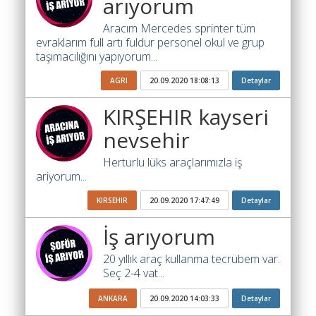
arıyorum
Katsayısı
Aracım Mercedes sprinter tüm
Bul
evraklarım full artı fuldur personel okul ve grup
taşımacılığını yapıyorum...
Ajandam
AGRI
20.09.2020 18:08:13
Detaylar
Hakkımızda
KIRŞEHIR kayseri
İletişim
nevsehir
Herturlu lüks araçlarımızla iş
ariyorum...
KIRSEHIR
20.09.2020 17:47:49
Detaylar
İş arıyorum
20 yıllık araç kullanma tecrübem var.
Seç 2-4 vat...
ANKARA
20.09.2020 14:03:33
Detaylar