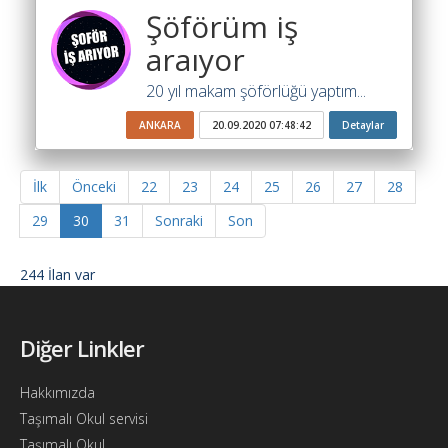
Şöförüm iş
araıyor
20 yıl makam şöförlüğü yaptım...
ANKARA
20.09.2020 07:48:42
Detaylar
İlk
Önceki
22
23
24
25
26
27
28
29
30
31
Sonraki
Son
244 İlan var
Diğer Linkler
Hakkımızda
Taşımalı Okul servisi
Taşımalı Okul