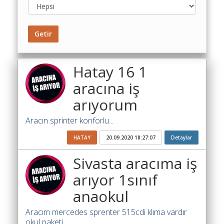
Toplu
Yol
Maliyet
Getir
Hesaplama
Şartname
Hatay 16 1
Karşılaştırma
Robotu
aracına iş
arıyorum
Masaüstü
Maliyet
Aracın sprinter konforlu...
Programı
HATAY
20.09.2020 18:27:07
Detaylar
Sınır
Değer
Sivasta aracıma iş
Hesaplama
arıyor 1sınıf
Akaryakıt
anaokul
Fiyatları
Aracım mercedes sprenter 515cdi klıma vardır
İhale
okul paketi...