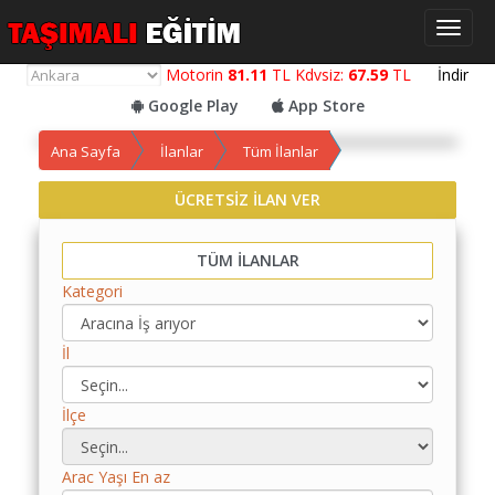
Toggl
naviga
Motorin
81.11
TL Kdvsiz:
67.59
TL
İndir
Google Play
App Store
Ana Sayfa
İlanlar
Tüm İlanlar
ÜCRETSİZ İLAN VER
Yol
Maliyet
Hesaplama
TÜM İLANLAR
Kategori
Yemek
Maliyet
Hesaplama
İl
Kredili
İlçe
Yol
Maliyet
Hesaplama
Arac Yaşı En az