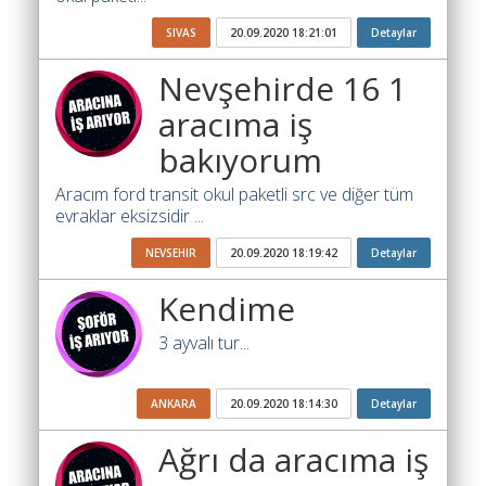
Ara
SIVAS
20.09.2020 18:21:01
Detaylar
İlanlar
Nevşehirde 16 1
Söför
aracıma iş
Arayanlar
bakıyorum
Arac
arayanlar
Aracım ford transit okul paketli src ve diğer tüm
evraklar eksizsidir ...
Soför
olup
NEVSEHIR
20.09.2020 18:19:42
Detaylar
iş
Kendime
arayanlar
3 ayvalı tur...
Aracına
iş
arayanlar
ANKARA
20.09.2020 18:14:30
Detaylar
Blog
Ağrı da aracıma iş
Yol