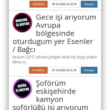
İhale
ESKISEHIR
08.10.2020 16:22:39
Detaylar
Ara
Gece işi arıyorum
İlanlar
Avrupa
Söför
bölgesinde
Arayanlar
oturdugum yer Esenler
Arac
arayanlar
/ Bağcı
Soför
Aracım 2015 cıtroen jumper eksik hiç bişey yoktur
olup
klima vs....
iş
ISTANBUL
07.10.2020 22:15:38
Detaylar
arayanlar
Şoförüm
Aracına
iş
eskişehirde
arayanlar
kamyon
Blog
şoförlüğü işi arıyorum