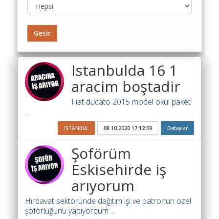
Toplu
Yol
Getir
Maliyet
Hesaplama
Istanbulda 16 1
Şartname
Karşılaştırma
aracim boştadir
Robotu
Fiat ducato 2015 model okul paket
Masaüstü
...
Maliyet
Programı
ISTANBUL
08.10.2020 17:12:39
Detaylar
Şoförüm
Sınır
Değer
Eskisehirde iş
Hesaplama
arıyorum
Akaryakıt
Hırdavat sektöründe dağıtım işi ve patronun özel
Fiyatları
şoförlüğünü yapıyordum ...