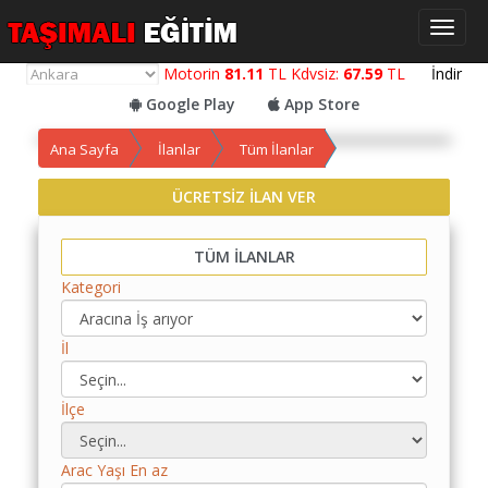
Toggl
naviga
Motorin
81.11
TL Kdvsiz:
67.59
TL
İndir
Google Play
App Store
Ana Sayfa
İlanlar
Tüm İlanlar
ÜCRETSİZ İLAN VER
Yol
Maliyet
TÜM İLANLAR
Hesaplama
Kategori
Yemek
Maliyet
İl
Hesaplama
Kredili
İlçe
Yol
Maliyet
Arac Yaşı En az
Hesaplama