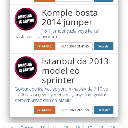
Komple bosta
2014 jumper
16 1 jumper tuzla veya kartal
baslamali is ariyorum...
ISTANBUL
06.10.2020 21:41:25
Detaylar
İstanbul da 2013
model eö
sprinter
Göktürk de ikamet ediyorum maslak da 7:10 ve
17:00 arası çevre yerlerden iş arıyorum göktürk
Kemerburgaz dan da olabilir ...
ISTANBUL
06.10.2020 21:15:59
Detaylar
İlk
Önceki
13
14
15
16
17
18
19