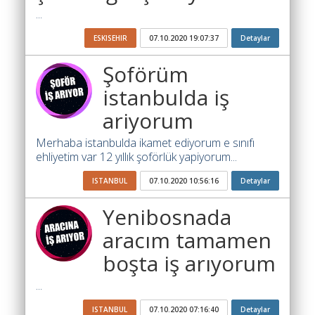
Yol
...
Katsayısı
Bul
ESKISEHIR
07.10.2020 19:07:37
Detaylar
Ajandam
Şoförüm
istanbulda iş
Hakkımızda
ariyorum
İletişim
Merhaba istanbulda ikamet ediyorum e sınıfı
ehliyetim var 12 yıllık şoförlük yapiyorum...
ISTANBUL
07.10.2020 10:56:16
Detaylar
Yenibosnada
aracım tamamen
boşta iş arıyorum
...
ISTANBUL
07.10.2020 07:16:40
Detaylar