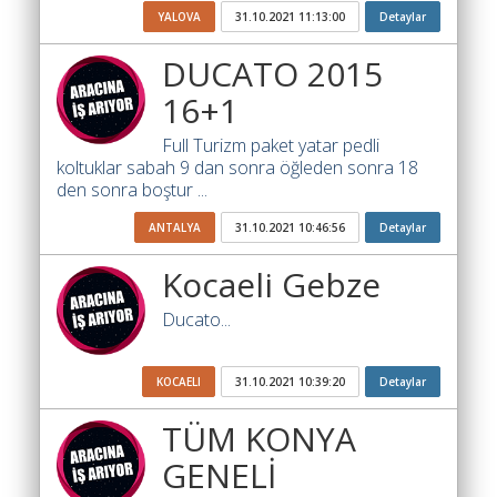
Katsayısı
YALOVA
31.10.2021 11:13:00
Detaylar
Bul
DUCATO 2015
Ajandam
16+1
Hakkımızda
Full Turizm paket yatar pedli
koltuklar sabah 9 dan sonra öğleden sonra 18
İletişim
den sonra boştur ...
ANTALYA
31.10.2021 10:46:56
Detaylar
Kocaeli Gebze
Ducato...
KOCAELI
31.10.2021 10:39:20
Detaylar
TÜM KONYA
GENELİ