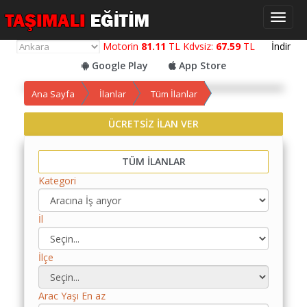
Toggl
naviga
Motorin
81.11
TL Kdvsiz:
67.59
TL
İndir
Google Play
App Store
Ana Sayfa
İlanlar
Tüm İlanlar
ÜCRETSİZ İLAN VER
Yol
Maliyet
Hesaplama
TÜM İLANLAR
Kategori
Yemek
Maliyet
Hesaplama
İl
Kredili
İlçe
Yol
Maliyet
Hesaplama
Arac Yaşı En az