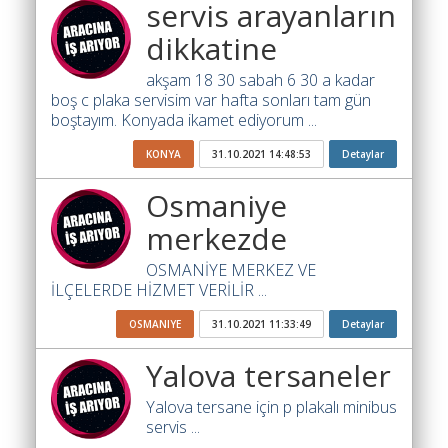
servis arayanların
Ara
dikkatine
İlanlar
akşam 18 30 sabah 6 30 a kadar
Söför
boş c plaka servisim var hafta sonları tam gün
Arayanlar
boştayım. Konyada ikamet ediyorum ...
Arac
KONYA
31.10.2021 14:48:53
Detaylar
arayanlar
Osmaniye
Soför
merkezde
olup
iş
OSMANİYE MERKEZ VE
arayanlar
İLÇELERDE HİZMET VERİLİR ...
Aracına
OSMANIYE
31.10.2021 11:33:49
Detaylar
iş
arayanlar
Yalova tersaneler
Blog
Yalova tersane için p plakalı minibus
servis ...
Yol