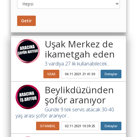
Toplu
Yol
Maliyet
Getir
Hesaplama
Şartname
Uşak Merkez de
Karşılaştırma
Robotu
ikametgah eden
Masaüstü
3 vardiya 27 lik kullanabılecek...
Maliyet
USAK
04.11.2021 21:41:30
Detaylar
Programı
Beylikdüzünden
Sınır
Değer
şoför aranıyor
Hesaplama
Günde 9 tek servis atacak 30-40
Akaryakıt
yaş arası şoför aranıyor...
Fiyatları
ISTANBUL
02.11.2021 10:39:25
Detaylar
İhale