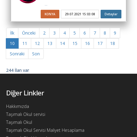
...
KONYA
29.07.2021 15:03:08
Detaylar
İlk
Önceki
2
3
4
5
6
7
8
9
10
11
12
13
14
15
16
17
18
Sonraki
Son
244 İlan var
Diğer Linkler
Hakkımızda
Taşımalı Okul servisi
Taşımalı Okul
Taşımalı Okul Servisi Maliyet Hesaplama