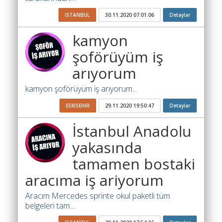
Yol
Katsayısı
ISTANBUL
30.11.2020 07:01:06
Detaylar
Bul
kamyon
Ajandam
şoförüyüm iş
Hakkımızda
arıyorum
İletişim
kamyon şoförüyüm iş arıyorum...
ESKISEHIR
29.11.2020 19:50:47
Detaylar
İstanbul Anadolu
yakasında
tamamen bostaki
aracıma iş ariyorum
Aracım Mercedes sprinte okul paketli tüm
belgeleri tam....