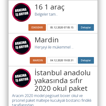
Ara
16 1 araç
İlanlar
Belgeler tam...
Söför
Arayanlar
ESKISEHIR
05.12.2020 07:05:15
Detaylar
Arac
Mardin
arayanlar
Herşeyi ile mükemmel ...
Soför
olup
MARDIN
04.12.2020 19:03:31
Detaylar
iş
arayanlar
İstanbul anadolu
Aracına
yakasında sıfır
iş
2020 okul paket
arayanlar
Aracım 2020 model pegouet boxer okul ve
Blog
prsonel paket maltepe kucukyalı bostancı fındıklı
taraflarından....