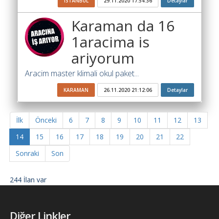
ISTANBUL
29.11.2020 17:54:36
Detaylar
Karaman da 16
1aracima is
ariyorum
Aracim master klimali okul paket...
KARAMAN
26.11.2020 21:12:06
Detaylar
İlk
Önceki
6
7
8
9
10
11
12
13
14
15
16
17
18
19
20
21
22
Sonraki
Son
244 İlan var
Diğer Linkler