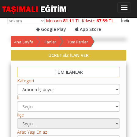
Toggl
naviga
Motorin
81.11
TL Kdvsiz:
67.59
TL
İndir
Google Play
App Store
Ana Sayfa
İlanlar
Tüm İlanlar
ÜCRETSİZ İLAN VER
Yol
Maliyet
TÜM İLANLAR
Hesaplama
Kategori
Yemek
Maliyet
İl
Hesaplama
Kredili
İlçe
Yol
Maliyet
Hesaplama
Arac Yaşı En az