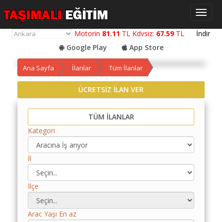
Toggl
naviga
Motorin
81.11
TL Kdvsiz:
67.59
TL
İndir
Google Play
App Store
Ana Sayfa
İlanlar
Tüm İlanlar
ÜCRETSİZ İLAN VER
Yol
Maliyet
TÜM İLANLAR
Hesaplama
Kategori
Yemek
Maliyet
İl
Hesaplama
Kredili
İlçe
Yol
Maliyet
Hesaplama
Arac Yaşı En az