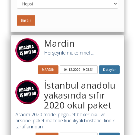
Toplu
Yol
Maliyet
Getir
Hesaplama
Şartname
Mardin
Karşılaştırma
Robotu
Herşeyi ile mükemmel ...
Masaüstü
MARDIN
04.12.2020 19:03:31
Detaylar
Maliyet
Programı
İstanbul anadolu
Sınır
yakasında sıfır
Değer
2020 okul paket
Hesaplama
Aracım 2020 model pegouet boxer okul ve
Akaryakıt
prsonel paket maltepe kucukyalı bostancı fındıklı
Fiyatları
taraflarından....
İhale