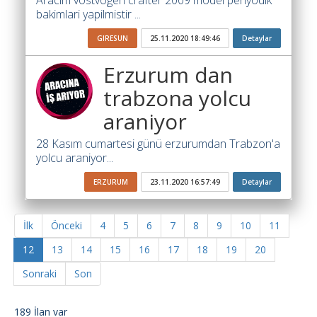
Aracim vostvogen crafter 2009 model periyodik
bakimlari yapilmistir ...
GIRESUN
25.11.2020 18:49:46
Detaylar
Erzurum dan
trabzona yolcu
araniyor
28 Kasım cumartesi günü erzurumdan Trabzon'a
yolcu araniyor...
ERZURUM
23.11.2020 16:57:49
Detaylar
İlk
Önceki
4
5
6
7
8
9
10
11
12
13
14
15
16
17
18
19
20
Sonraki
Son
189 İlan var