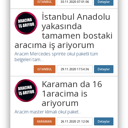
ISTANBUL
30.11.2020 07:01:06
Detaylar
Ara
İstanbul Anadolu
İlanlar
yakasında
Söför
tamamen bostaki
Arayanlar
aracıma iş ariyorum
Arac
arayanlar
Aracım Mercedes sprinte okul paketli tüm
belgeleri tam....
Soför
olup
ISTANBUL
29.11.2020 17:54:36
Detaylar
iş
Karaman da 16
arayanlar
1aracima is
Aracına
ariyorum
iş
arayanlar
Aracim master klimali okul paket...
Blog
KARAMAN
26.11.2020 21:12:06
Detaylar