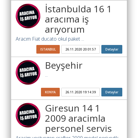
Yol
İstanbulda 16 1
Katsayısı
Bul
aracıma iş
arıyorum
Ajandam
Aracım Fiat ducato okul paket ...
Hakkımızda
ISTANBUL
26.11.2020 20:01:57
Detaylar
İletişim
Beyşehir
...
KONYA
26.11.2020 19:14:39
Detaylar
Giresun 14 1
2009 aracimla
personel servis