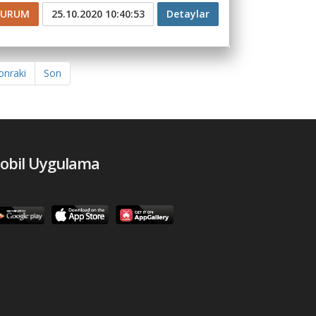
ZURUM
25.10.2020 10:40:53
Detaylar
onraki
Son
obil Uygulama