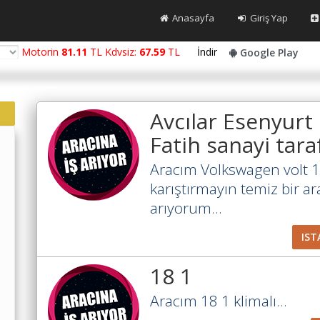
Anasayfa
Giriş Yap
Motorin
81.11
TL Kdvsiz:
67.59
TL
İndir
Google Play
Avcılar Esenyurt
Fatih sanayi taraf
Aracım Volkswagen volt 16
karıştırmayın temiz bir araç
arıyorum...
IST
18 1
Aracım 18 1 klimalı...