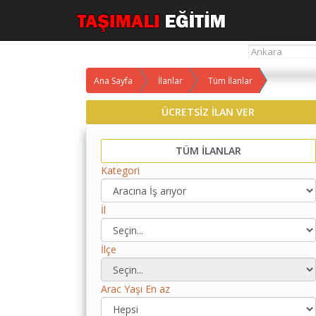
Ana Sayfa
İlanlar
Tüm İlanlar
Yol
ÜCRETSİZ İLAN VER
Maliyet
Hesaplama
TÜM İLANLAR
Yemek
Kategori
Maliyet
Hesaplama
İl
Kredili
Yol
Maliyet
İlçe
Hesaplama
Toplu
Arac Yaşı En az
Yol