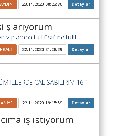
AYDIN
23.11.2020 08:23:36
Detaylar
i ş arıyorum
vip araba full üstüne fulll ...
KKALE
22.11.2020 21:28:39
Detaylar
1
ÜM ILLERDE CALISABILIRIM 16 1
.
ANIYE
22.11.2020 19:15:59
Detaylar
acıma iş istiyorum