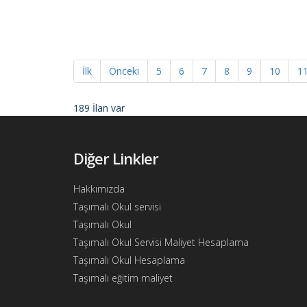
Ajandam
Hakkımızda
İletişim
İlk
Önceki
5
6
7
8
9
10
1
189 İlan var
Diğer Linkler
Hakkımızda
Taşımalı Okul servisi
Taşımalı Okul
Taşımalı Okul Servisi Maliyet Hesaplama
Taşımalı Okul Hesaplama
Taşımalı eğitim maliyet