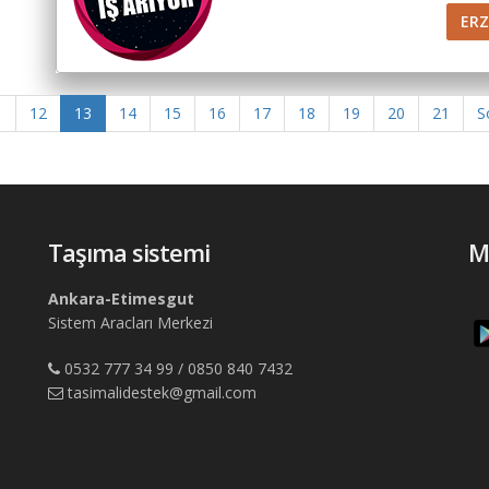
ER
1
12
13
14
15
16
17
18
19
20
21
S
Taşıma sistemi
M
Ankara-Etimesgut
Sistem Aracları Merkezi
0532 777 34 99 / 0850 840 7432
tasimalidestek@gmail.com