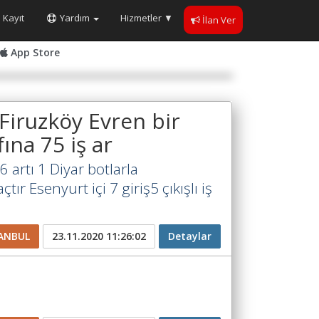
Kayıt
Yardım
Hizmetler
▼
İlan Ver
App Store
 Firuzköy Evren bir
ına 75 iş ar
 artı 1 Diyar botlarla
tır Esenyurt içi 7 giriş5 çıkışlı iş
ANBUL
23.11.2020 11:26:02
Detaylar