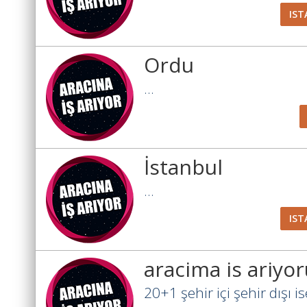
IST
Ordu
...
İstanbul
...
IST
aracima is ariyo
20+1 şehir içi şehir dışı ise