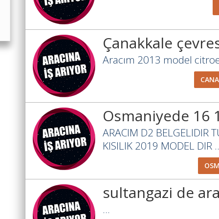
Çanakkale çevres
Aracım 2013 model citroen 
CANA
Osmaniyede 16 
ARACIM D2 BELGELIDIR T
KISILIK 2019 MODEL DIR ..
OSM
sultangazi de ar
...