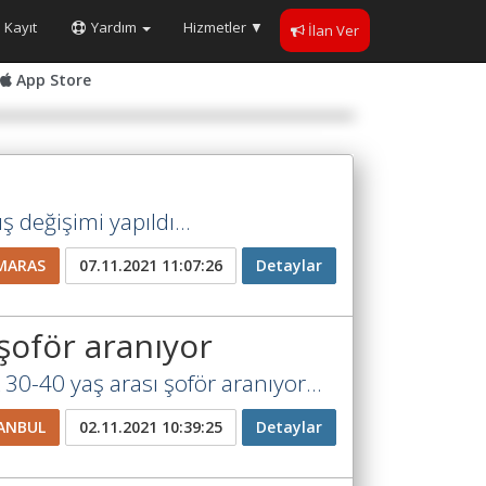
Kayıt
Yardım
Hizmetler
▼
İlan Ver
App Store
 değişimi yapıldı...
MARAS
07.11.2021 11:07:26
Detaylar
şoför aranıyor
30-40 yaş arası şoför aranıyor...
ANBUL
02.11.2021 10:39:25
Detaylar