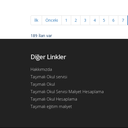
Ajandam
Hakkımızda
İletişim
İlk
Önceki
1
2
3
4
5
6
7
189 İlan var
Diğer Linkler
Hakkımızda
Taşımalı Okul servisi
Taşımalı Okul
Taşımalı Okul Servisi Maliyet Hesaplama
Taşımalı Okul Hesaplama
Taşımalı eğitim maliyet