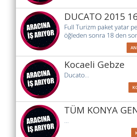
DUCATO 2015 1
Full Turizm paket yatar p
öğleden sonra 18 den sonr
AN
Kocaeli Gebze
Ducato...
K
TÜM KONYA GEN
...