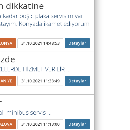
n dikkatine
 kadar boş c plaka servisim var
oştayım. Konyada ikamet ediyorum
KONYA
31.10.2021 14:48:53
Detaylar
ezde
LERDE HİZMET VERİLİR ...
ANIYE
31.10.2021 11:33:49
Detaylar
r
lı minibus servis ...
ALOVA
31.10.2021 11:13:00
Detaylar