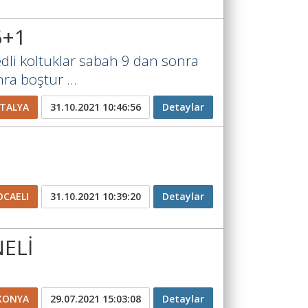
6+1
edli koltuklar sabah 9 dan sonra
a boştur ...
TALYA
31.10.2021 10:46:56
Detaylar
OCAELI
31.10.2021 10:39:20
Detaylar
ELİ
KONYA
29.07.2021 15:03:08
Detaylar