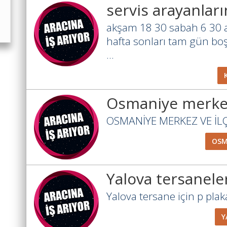
servis arayanları
akşam 18 30 sabah 6 30 a
hafta sonları tam gün b
...
Osmaniye merk
OSMANİYE MERKEZ VE İLÇE
OSM
Yalova tersanele
Yalova tersane için p plaka
Y