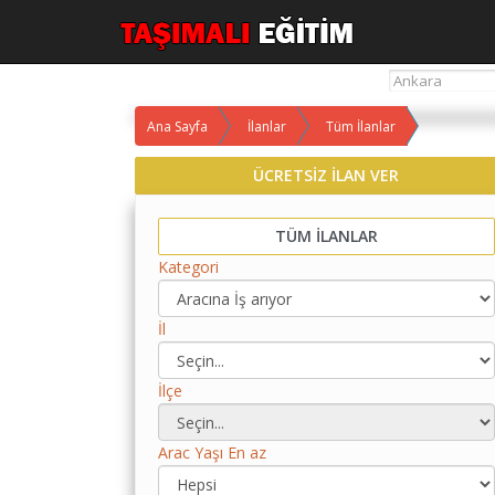
Ana Sayfa
İlanlar
Tüm İlanlar
Yol
Maliyet
ÜCRETSİZ İLAN VER
Hesaplama
TÜM İLANLAR
Yemek
Maliyet
Kategori
Hesaplama
İl
Kredili
Yol
Maliyet
İlçe
Hesaplama
Toplu
Arac Yaşı En az
Yol