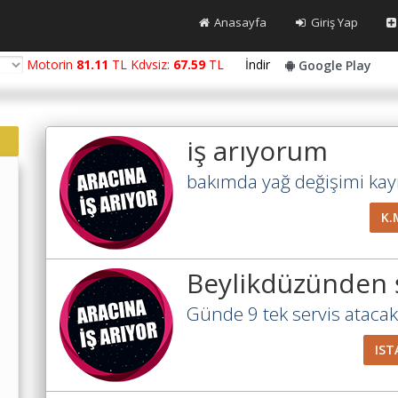
Anasayfa
Giriş Yap
Motorin
81.11
TL Kdvsiz:
67.59
TL
İndir
Google Play
iş arıyorum
bakımda yağ değişimi kayış
K.
Beylikdüzünden 
Günde 9 tek servis atacak 
IST