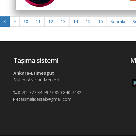
8
9
10
11
12
13
14
15
16
Sonraki
S
Taşıma sistemi
M
Ankara-Etimesgut
Sistem Aracları Merkezi
0532 777 34 99 / 0850 840 7432
tasimalidestek@gmail.com