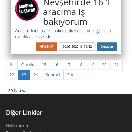
Nevşehirde 16 1
aracıma iş
bakıyorum
Aracım ford transit okul paketli src ve diğer tüm
evraklar eksizsidir ...
NEVSEHIR
20.09.2020 18:19:42
Detaylar
İlk
Önceki
15
16
17
18
19
20
21
22
23
24
Sonraki
Son
189 İlan var
Diğer Linkler
Hakkımızda