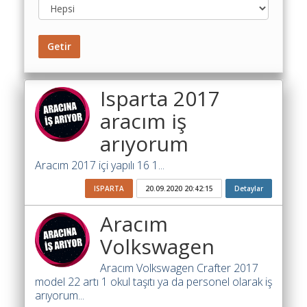
Toplu
Yol
Maliyet
Getir
Hesaplama
Şartname
Isparta 2017
Karşılaştırma
aracım iş
Robotu
arıyorum
Masaüstü
Maliyet
Aracım 2017 içi yapılı 16 1...
Programı
ISPARTA
20.09.2020 20:42:15
Detaylar
Sınır
Değer
Aracım
Hesaplama
Volkswagen
Akaryakıt
Aracım Volkswagen Crafter 2017
Fiyatları
model 22 artı 1 okul taşıtı ya da personel olarak iş
arıyorum...
İhale