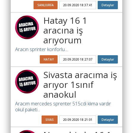
Yol
Katsayısı
SANLIURFA
20.09.2020 18:37:41
Detaylar
Bul
Hatay 16 1
Ajandam
aracına iş
Hakkımızda
arıyorum
İletişim
Aracın sprinter konforlu...
HATAY
20.09.2020 18:27:07
Detaylar
Sivasta aracıma iş
arıyor 1sınıf
anaokul
Aracım mercedes sprenter 515cdi klıma vardır
okul paketi...
SIVAS
20.09.2020 18:21:01
Detaylar