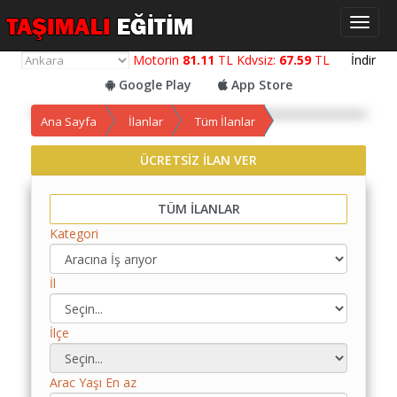
Toggl
naviga
Motorin
81.11
TL Kdvsiz:
67.59
TL
İndir
Google Play
App Store
Ana Sayfa
İlanlar
Tüm İlanlar
ÜCRETSİZ İLAN VER
Yol
Maliyet
Hesaplama
TÜM İLANLAR
Kategori
Yemek
Maliyet
Hesaplama
İl
Kredili
İlçe
Yol
Maliyet
Hesaplama
Arac Yaşı En az