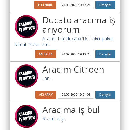
Ara
ISTANBUL
20.09.2020 19:37:23
Detaylar
İlanlar
Ducato aracıma iş
arıyorum
Söför
Arayanlar
Aracım Fiat ducato 16 1 okul paket
klimalı. Şoför var...
Arac
arayanlar
ANTALYA
20.09.2020 19:12:20
Detaylar
Soför
Aracım Citroen
olup
iş
İlan...
arayanlar
Aracına
AKSARAY
20.09.2020 19:01:08
Detaylar
iş
arayanlar
Aracıma iş bul
Blog
Aracıma iş...