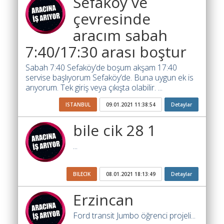
Sefakoy ve
Ara
çevresinde
İlanlar
aracım sabah
Söför
7:40/17:30 arası boştur
Arayanlar
Sabah 7:40 Sefaköy’de boşum akşam 17:40
Arac
servise başlıyorum Sefaköy’de. Buna uygun ek is
arayanlar
arıyorum. Tek giriş veya çıkışta olabilir. ...
Soför
ISTANBUL
09.01.2021 11:38:54
Detaylar
olup
bile cik 28 1
iş
arayanlar
...
Aracına
iş
BILECIK
08.01.2021 18:13:49
Detaylar
arayanlar
Erzincan
Blog
Ford transit Jumbo öğrenci projeli...
Yol