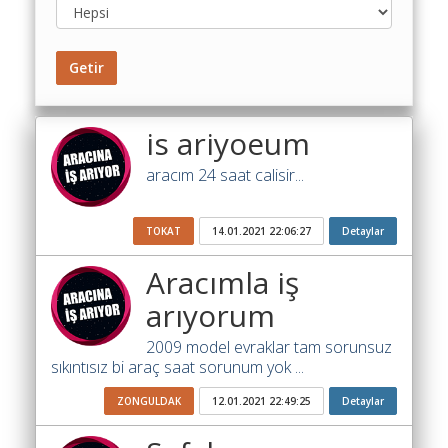
Toplu
Yol
Maliyet
Getir
Hesaplama
Şartname
is ariyoeum
Karşılaştırma
Robotu
aracım 24 saat calisir...
Masaüstü
Maliyet
TOKAT
14.01.2021 22:06:27
Detaylar
Programı
Aracımla iş
Sınır
arıyorum
Değer
Hesaplama
2009 model evraklar tam sorunsuz
sıkıntısız bi araç saat sorunum yok ...
Akaryakıt
Fiyatları
ZONGULDAK
12.01.2021 22:49:25
Detaylar
İhale