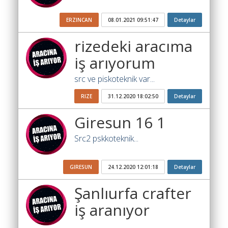
Katsayısı
Bul
ERZINCAN
08.01.2021 09:51:47
Detaylar
Ajandam
rizedeki aracıma
iş arıyorum
Hakkımızda
src ve piskoteknik var...
İletişim
RIZE
31.12.2020 18:02:50
Detaylar
Giresun 16 1
Src2 pskkoteknik...
GIRESUN
24.12.2020 12:01:18
Detaylar
Şanlıurfa crafter
iş aranıyor
...