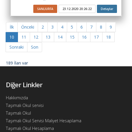
SANLIURFA
23.12.2020 20:26:22
Detaylar
İlk
Önceki
2
3
4
5
6
7
8
9
10
11
12
13
14
15
16
17
18
Sonraki
Son
189 İlan var
Diğer Linkler
Hakkımızda
Taşımalı Okul servisi
Taşımalı Okul
Taşımalı Okul Servisi Maliyet Hesaplama
Taşımalı Okul Hesaplama