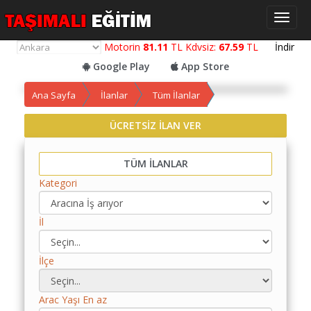
Toggl
naviga
Motorin
81.11
TL Kdvsiz:
67.59
TL
İndir
Google Play
App Store
Ana Sayfa
İlanlar
Tüm İlanlar
ÜCRETSİZ İLAN VER
Yol
Maliyet
Hesaplama
TÜM İLANLAR
Kategori
Yemek
Maliyet
Hesaplama
İl
Kredili
İlçe
Yol
Maliyet
Hesaplama
Arac Yaşı En az