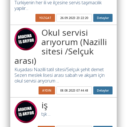
Türkiyenin her ili ve ilçesine servis taşımacılık
Ara
yapılır...
İlanlar
YOZGAT
26.09.2023 23:22:20
Detaylar
Söför
Okul servisi
Arayanlar
arıyorum (Nazilli
Arac
sitesi /Selçuk
arayanlar
arası)
Soför
olup
Kuşadası Nazilli tatil sitesi/Selçuk şehit demet
iş
Sezen meslek lisesi arası sabah ve akşam için
arayanlar
okul servisi arıyorum ...
AYDIN
08.08.2023 07:44:48
Detaylar
Aracına
iş
iş
arayanlar
tşk ...
Blog