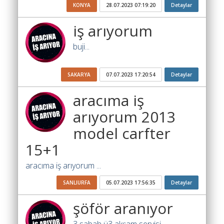
Yol
KONYA
28.07.2023 07:19:20
Detaylar
Katsayısı
Bul
iş arıyorum
Ajandam
buji...
Hakkımızda
SAKARYA
07.07.2023 17:20:54
Detaylar
İletişim
aracıma iş
arıyorum 2013
model carfter
15+1
aracıma iş arıyorum ...
SANLIURFA
05.07.2023 17:56:35
Detaylar
şöför aranıyor