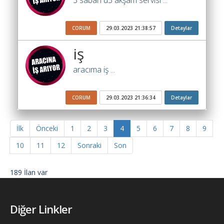
3 sabah ü3 akşam servisi ...
CORUM
29.03.2023 21:38:57
Detaylar
iş
aracıma iş ...
CORUM
29.03.2023 21:36:34
Detaylar
İlk
Önceki
1
2
3
4
5
6
7
8
9
10
11
12
Sonraki
Son
189 İlan var
Diğer Linkler