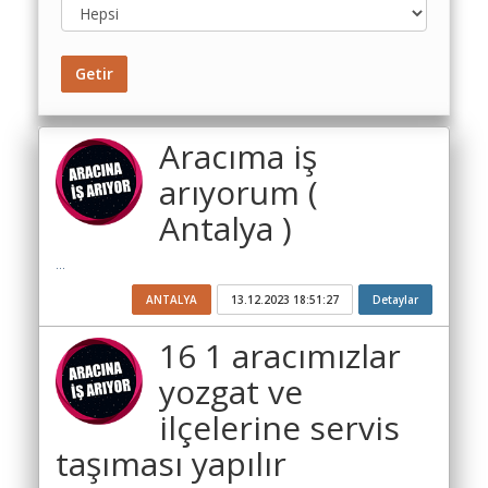
Toplu
Yol
Maliyet
Getir
Hesaplama
Şartname
Aracıma iş
Karşılaştırma
arıyorum (
Robotu
Antalya )
Masaüstü
Maliyet
...
Programı
ANTALYA
13.12.2023 18:51:27
Detaylar
Sınır
Değer
16 1 aracımızlar
Hesaplama
yozgat ve
Akaryakıt
ilçelerine servis
Fiyatları
taşıması yapılır
İhale