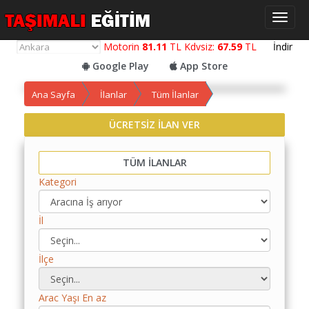
Toggl
naviga
Motorin
81.11
TL Kdvsiz:
67.59
TL
İndir
Google Play
App Store
Ana Sayfa
İlanlar
Tüm İlanlar
ÜCRETSİZ İLAN VER
Yol
Maliyet
TÜM İLANLAR
Hesaplama
Kategori
Yemek
Maliyet
İl
Hesaplama
Kredili
İlçe
Yol
Maliyet
Hesaplama
Arac Yaşı En az