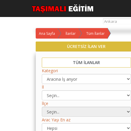
Ana Sayfa
İlanlar
Tüm İlanlar
Yol
ÜCRETSİZ İLAN VER
Maliyet
Hesaplama
TÜM İLANLAR
Yemek
Kategori
Maliyet
Hesaplama
İl
Kredili
Yol
Maliyet
İlçe
Hesaplama
Toplu
Arac Yaşı En az
Yol