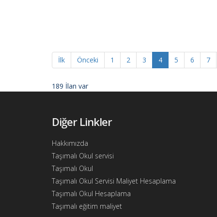
Ajandam
Hakkımızda
İletişim
İlk
Önceki
1
2
3
4
5
6
7
189 İlan var
Diğer Linkler
Hakkımızda
Taşımalı Okul servisi
Taşımalı Okul
Taşımalı Okul Servisi Maliyet Hesaplama
Taşımalı Okul Hesaplama
Taşımalı eğitim maliyet