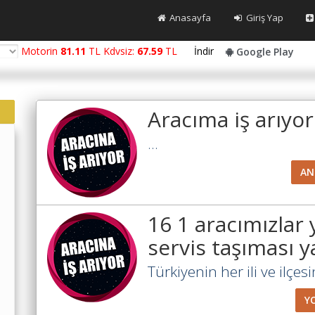
Anasayfa
Giriş Yap
Motorin
81.11
TL Kdvsiz:
67.59
TL
İndir
Google Play
Aracıma iş arıyor
...
AN
16 1 aracımızlar 
servis taşıması ya
Türkiyenin her ili ve ilçesi
Y