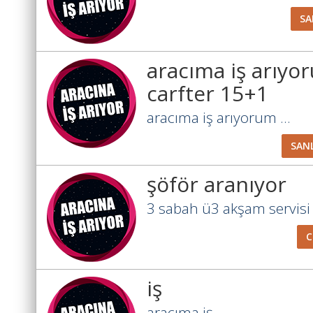
SA
aracıma iş arıy
carfter 15+1
aracıma iş arıyorum ...
SAN
şöför aranıyor
3 sabah ü3 akşam servisi .
iş
aracıma iş ...