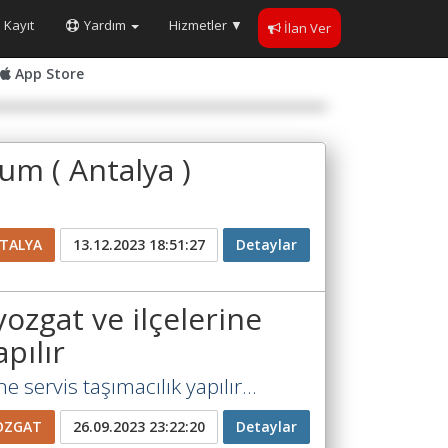
Kayıt
Yardım
Hizmetler
▼
İlan Ver
App Store
um ( Antalya )
TALYA
13.12.2023 18:51:27
Detaylar
yozgat ve ilçelerine
pılır
ne servis taşımacılık yapılır...
OZGAT
26.09.2023 23:22:20
Detaylar