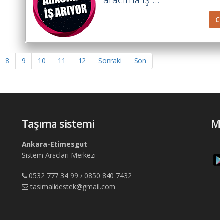
8
9
10
11
12
Sonraki
Son
Taşıma sistemi
M
Ankara-Etimesgut
Sistem Aracları Merkezi
0532 777 34 99 / 0850 840 7432
tasimalidestek@gmail.com