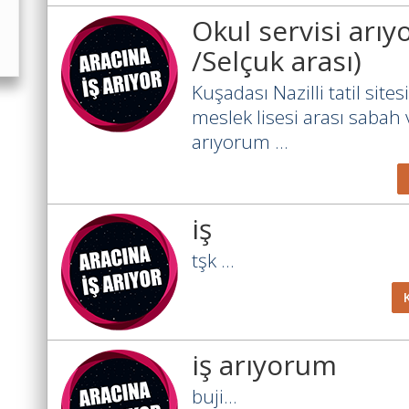
Okul servisi arıyo
/Selçuk arası)
Kuşadası Nazilli tatil sit
meslek lisesi arası sabah 
arıyorum ...
iş
tşk ...
iş arıyorum
buji...