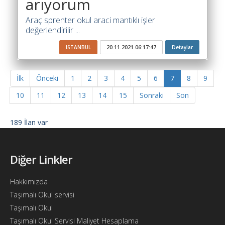
arıyorum
Araç sprenter okul araci mantıklı işler
değerlendirilir ...
ISTANBUL
20.11.2021 06:17:47
Detaylar
İlk
Önceki
1
2
3
4
5
6
7
8
9
10
11
12
13
14
15
Sonraki
Son
189 İlan var
Diğer Linkler
Hakkımızda
Taşımalı Okul servisi
Taşımalı Okul
Taşımalı Okul Servisi Maliyet Hesaplama