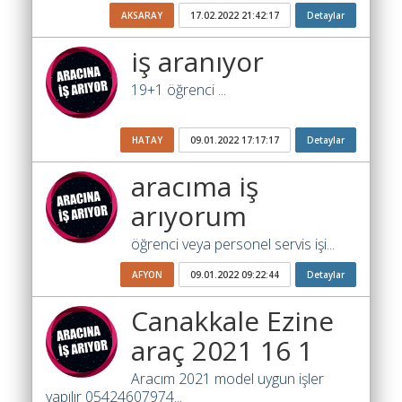
Ara
AKSARAY
17.02.2022 21:42:17
Detaylar
İlanlar
iş aranıyor
Söför
19+1 öğrenci ...
Arayanlar
Arac
HATAY
09.01.2022 17:17:17
Detaylar
arayanlar
aracıma iş
Soför
arıyorum
olup
iş
öğrenci veya personel servis işi...
arayanlar
AFYON
09.01.2022 09:22:44
Detaylar
Aracına
iş
Canakkale Ezine
arayanlar
araç 2021 16 1
Blog
Aracım 2021 model uygun işler
yapılır 05424607974...
Yol