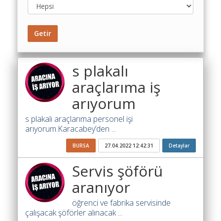
Toplu
Yol
Maliyet
Getir
Hesaplama
Şartname
s plakalı
Karşılaştırma
Robotu
araçlarıma iş
arıyorum
Masaüstü
Maliyet
s plakalı araçlarıma personel işi
Programı
arıyorum.Karacabey’den ...
Sınır
BURSA
27.04.2022 12:42:31
Detaylar
Değer
Hesaplama
Servis şöförü
aranıyor
Akaryakıt
Fiyatları
öğrenci ve fabrika servisinde
çalışacak şöförler alınacak ...
İhale