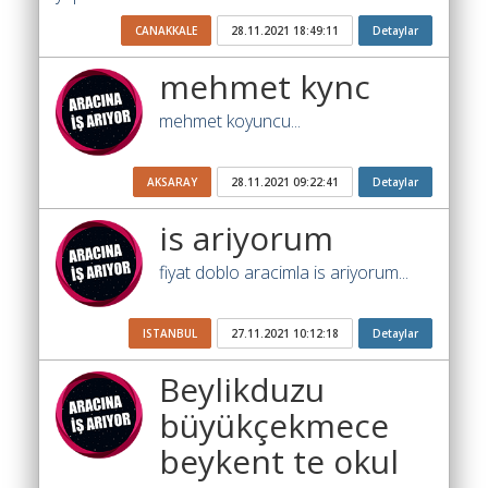
Katsayısı
CANAKKALE
28.11.2021 18:49:11
Detaylar
Bul
mehmet kync
Ajandam
mehmet koyuncu...
Hakkımızda
İletişim
AKSARAY
28.11.2021 09:22:41
Detaylar
is ariyorum
fiyat doblo aracimla is ariyorum...
ISTANBUL
27.11.2021 10:12:18
Detaylar
Beylikduzu
büyükçekmece
beykent te okul