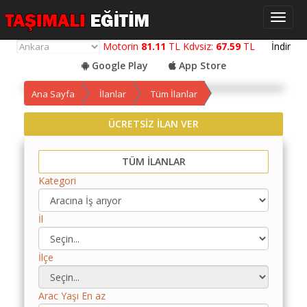
Toggl
naviga
Motorin
81.11
TL Kdvsiz:
67.59
TL
İndir
Google Play
App Store
Ana Sayfa
İlanlar
Tüm İlanlar
ÜCRETSİZ İLAN VER
Yol
Maliyet
Hesaplama
TÜM İLANLAR
Kategori
Yemek
Maliyet
Hesaplama
İl
Kredili
İlçe
Yol
Maliyet
Hesaplama
Arac Yaşı En az